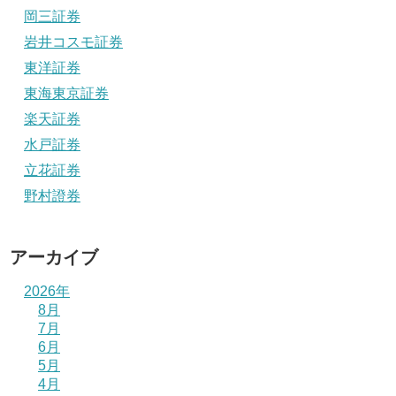
岡三証券
岩井コスモ証券
東洋証券
東海東京証券
楽天証券
水戸証券
立花証券
野村證券
アーカイブ
2026年
8月
7月
6月
5月
4月