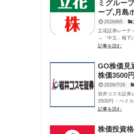
ミグループ
ープ,月島
2026/8/5
立花証券レーティン
→「中立」格下げ
記事を読む
GO株価見
株価3500
2026/7/26
岩井コスモ証券レ
3500円 ・ベイ
記事を読む
株価投資格