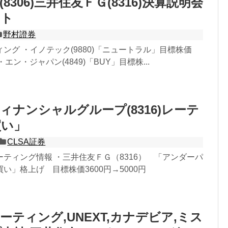
8306)三井住友ＦＧ(8316)決算説明会
ート
野村證券
ング ・イノテック(9880)「ニュートラル」目標株価
 ・エン・ジャパン(4849)「BUY」目標株...
ィナンシャルグループ(8316)レーテ
買い」
CLSA証券
ティング情報 ・三井住友ＦＧ（8316） 「アンダーパ
い」格上げ 目標株価3600円→5000円
ーティング,UNEXT,カナデビア,ミス