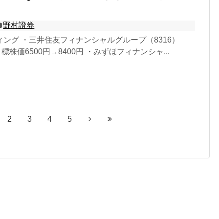
野村證券
ィング ・三井住友フィナンシャルグループ（8316）
標株価6500円→8400円 ・みずほフィナンシャ...
2
3
4
5