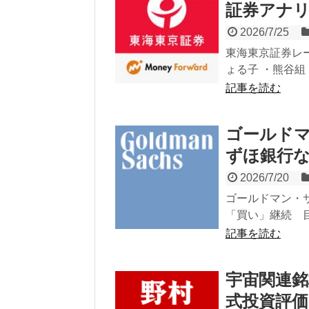
証券アナ
2026/7/25
東海東京証券レー
ょる子 ・熊谷組
記事を読む
ゴールドマ
ずほ銀行
2026/7/20
ゴールドマン・
「買い」継続 目標
記事を読む
宇宙関連銘柄
式投資評価