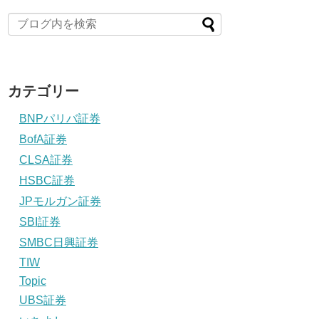
カテゴリー
BNPパリバ証券
BofA証券
CLSA証券
HSBC証券
JPモルガン証券
SBI証券
SMBC日興証券
TIW
Topic
UBS証券