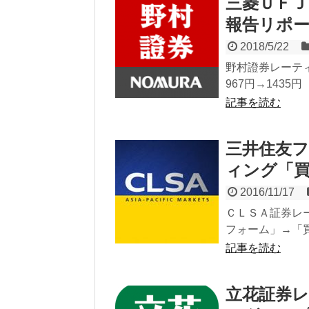
三菱ＵＦＪ(
報告リポ
2018/5/22
野村證券レーティ
967円→1435円
記事を読む
三井住友フ
ィング「
2016/11/17
ＣＬＳＡ証券レー
フォーム」→「買
記事を読む
立花証券レ