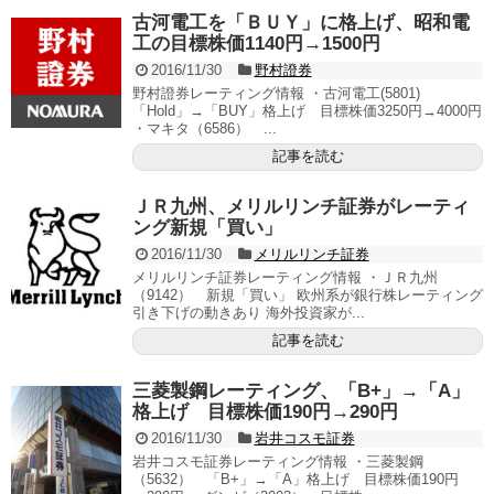
古河電工を「ＢＵＹ」に格上げ、昭和電
工の目標株価1140円→1500円
2016/11/30
野村證券
野村證券レーティング情報 ・古河電工(5801)
「Hold」→「BUY」格上げ 目標株価3250円→4000円
・マキタ（6586） ...
記事を読む
ＪＲ九州、メリルリンチ証券がレーティ
ング新規「買い」
2016/11/30
メリルリンチ証券
メリルリンチ証券レーティング情報 ・ＪＲ九州
（9142） 新規「買い」 欧州系が銀行株レーティング
引き下げの動きあり 海外投資家が...
記事を読む
三菱製鋼レーティング、「B+」→「A」
格上げ 目標株価190円→290円
2016/11/30
岩井コスモ証券
岩井コスモ証券レーティング情報 ・三菱製鋼
（5632） 「B+」→「A」格上げ 目標株価190円