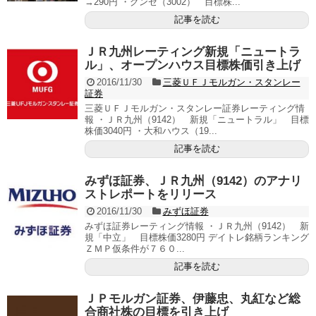
→290円 ・グンゼ（3002） 目標株...
記事を読む
ＪＲ九州レーティング新規「ニュートラ
ル」、オープンハウス目標株価引き上げ
2016/11/30
三菱ＵＦＪモルガン・スタンレー
証券
三菱ＵＦＪモルガン・スタンレー証券レーティング情
報 ・ＪＲ九州（9142） 新規「ニュートラル」 目標
株価3040円 ・大和ハウス（19...
記事を読む
みずほ証券、ＪＲ九州（9142）のアナリ
ストレポートをリリース
2016/11/30
みずほ証券
みずほ証券レーティング情報 ・ＪＲ九州（9142） 新
規「中立」 目標株価3280円 デイトレ銘柄ランキング
ＺＭＰ仮条件が７６０...
記事を読む
ＪＰモルガン証券、伊藤忠、丸紅など総
合商社株の目標を引き上げ