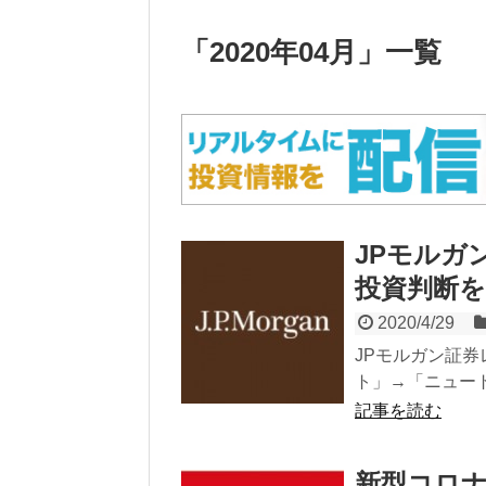
「
2020年04月
」
一覧
JPモルガ
投資判断
2020/4/29
JPモルガン証券
ト」→「ニュートラ
記事を読む
新型コロ