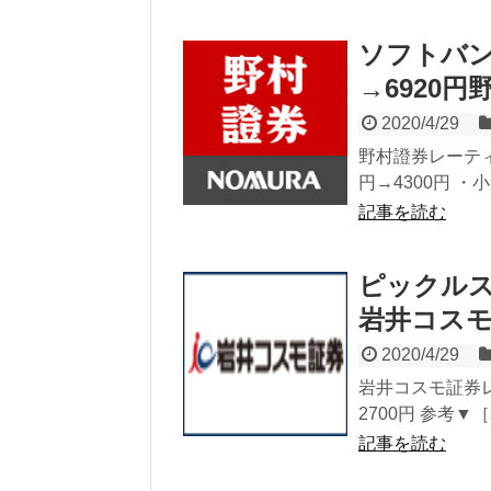
ソフトバン
→6920
2020/4/29
野村證券レーティン
円→4300円 ・小
記事を読む
ピックルス(
岩井コス
2020/4/29
岩井コスモ証券レ
2700円 参考
記事を読む