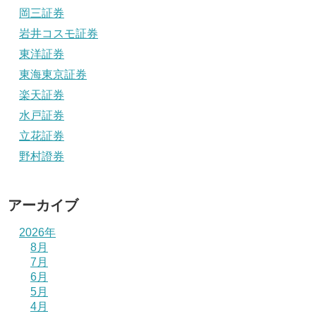
岡三証券
岩井コスモ証券
東洋証券
東海東京証券
楽天証券
水戸証券
立花証券
野村證券
アーカイブ
2026年
8月
7月
6月
5月
4月