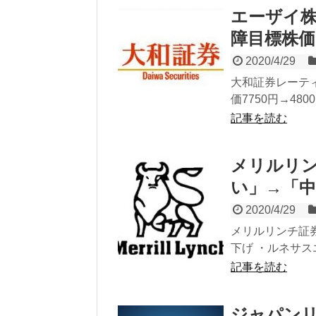
エーザイ株
障目標株価7
2020/4/29
大和証券レーティ
価7750円→480
記事を読む
メリルリン
い」→「中
2020/4/29
メリルリンチ証券
下げ ・ルネサスエ
記事を読む
ジャパン