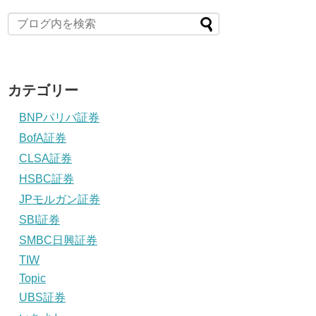
カテゴリー
BNPパリバ証券
BofA証券
CLSA証券
HSBC証券
JPモルガン証券
SBI証券
SMBC日興証券
TIW
Topic
UBS証券