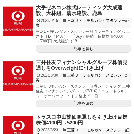
大手ゼネコン株式レーティング大成建
設、大林組、清水建設、鹿島
2023/9/15
三菱ＵＦＪモルガン・スタンレー証
券
三菱UFJモルガン・スタンレー証券レーティング ウエ
ストＨＤ（1407） 「Buy」継続 目標株価4800円
→5000円 大成建設（18...
記事を読む
三井住友フィナンシャルグループ株価見
通しをOverweightに引き上げ
2023/8/30
三菱ＵＦＪモルガン・スタンレー証
券
三菱UFJモルガン・スタンレー証券レーティング 三井
住友フィナンシャルグループ(8316)「ニュートラル」
→「オーバーウエイト」格上げ 目...
記事を読む
トラスコ中山株価見通しを引き上げ目標
株価4100円→5200円
2023/8/23
三菱ＵＦＪモルガン・スタンレー証