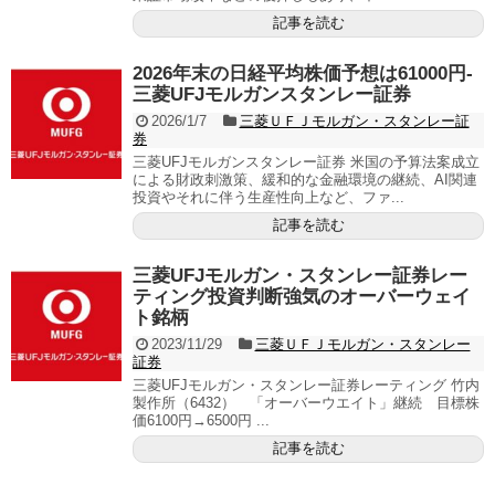
記事を読む
2026年末の日経平均株価予想は61000円-
三菱UFJモルガンスタンレー証券
2026/1/7
三菱ＵＦＪモルガン・スタンレー証
券
三菱UFJモルガンスタンレー証券 米国の予算法案成立
による財政刺激策、緩和的な金融環境の継続、AI関連
投資やそれに伴う生産性向上など、ファ...
記事を読む
三菱UFJモルガン・スタンレー証券レー
ティング投資判断強気のオーバーウェイ
ト銘柄
2023/11/29
三菱ＵＦＪモルガン・スタンレー
証券
三菱UFJモルガン・スタンレー証券レーティング 竹内
製作所（6432） 「オーバーウエイト」継続 目標株
価6100円→6500円 ...
記事を読む