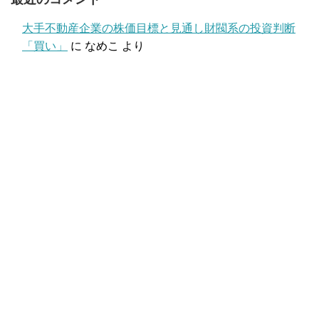
大手不動産企業の株価目標と見通し財閥系の投資判断
「買い」
に
なめこ
より