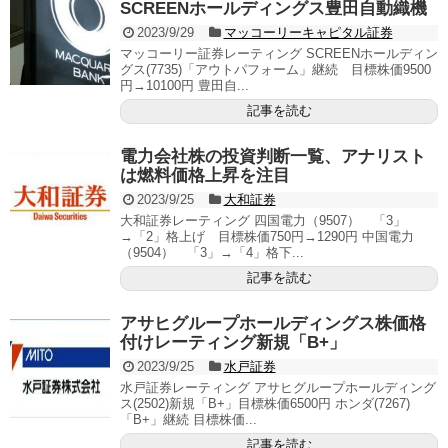
SCREENホールディングス豊田自動織機
2023/9/29
マッコーリーキャピタル証券
マッコーリー証券レーティング SCREENホールディン
グス(7735)「アウトパフォーム」継続 目標株価9500
円→10100円 豊田自...
記事を読む
電力会社株の投資判断一覧、アナリスト
は燃料価格上昇を注目
2023/9/25
大和証券
大和証券レーティング 四国電力（9507） 「3」
→「2」格上げ 目標株価750円→1290円 中国電力
（9504） 「3」→「4」格下...
記事を読む
アサヒグループホールディングス株価格
付けレーティング新規「B+」
2023/9/25
水戸証券
水戸証券レーティング アサヒグループホールディング
ス(2502)新規「B+」目標株価6500円 ホンダ(7267)
「B+」継続 目標株価...
記事を読む