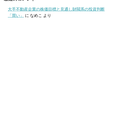
大手不動産企業の株価目標と見通し財閥系の投資判断
「買い」
に
なめこ
より