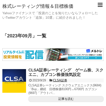
株式レーティング情報＆目標株価
Yahooファイナンスで「投資のことを知りたいならフォローした
いTwitterアカウント「追加」10選」に紹介されました！
「
2023年09月
」
一覧
CLSA証券レーティング ゲーム株、スク
エニ、カプコン株価強気設定
2023/9/29
CLSA証券
CLSA証券レーティング スクウェアエニックス(9684)
「Buy」継続 目標株価8100円→6700円 カプコン
(9697)「アウトパ...
記事を読む