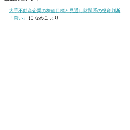
大手不動産企業の株価目標と見通し財閥系の投資判断
「買い」
に
なめこ
より