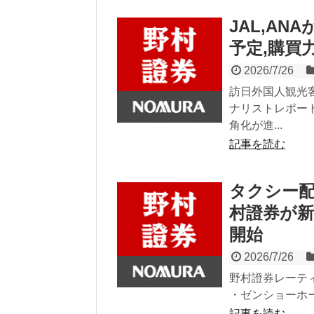
JAL,A
予定,購買
2026/7/26
訪日外国人観光
ナリストレポー
角化が進...
記事を読む
タクシー配
村證券が新
開始
2026/7/26
野村證券レーティ
・ゼンショーホール
記事を読む