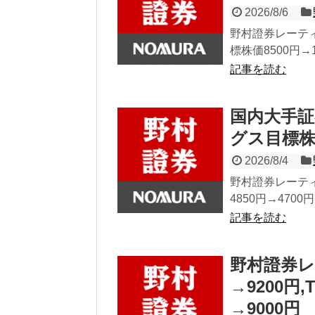
2026/8/6
野村證券レーティ
標株価8500円→1
記事を読む
国内大手
グス目標株価
2026/8/4
野村證券レーティ
4850円→470
記事を読む
野村證券レ
→9200円
→9000円