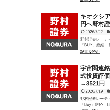
キオクシア
円へ野村
2026/7/22
野村證券レーテ
「BUY」継続 目標
記事を読む
宇宙関連銘柄
式投資評価
→3521円
2026/7/19
野村證券レーテ
「Buy」継続 目