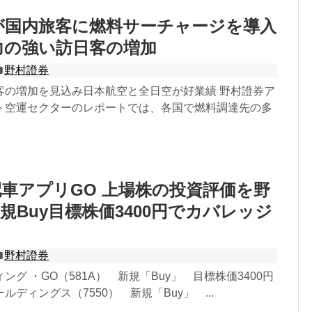
NAが国内旅客に燃料サーチャージを導入
力の強い訪日客の増加
野村證券
客の増加を見込み日本航空と全日空が好業績 野村證券ア
ト空運セクターのレポートでは、各国で燃料調達先の多
車アプリGO 上場株の投資評価を野
規Buy目標株価3400円でカバレッジ
野村證券
ング ・GO（581A） 新規「Buy」 目標株価3400円
ディングス（7550） 新規「Buy」 ...