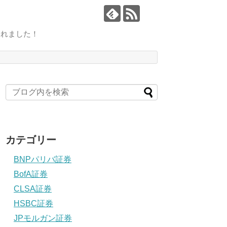
されました！
カテゴリー
BNPパリバ証券
BofA証券
CLSA証券
HSBC証券
JPモルガン証券