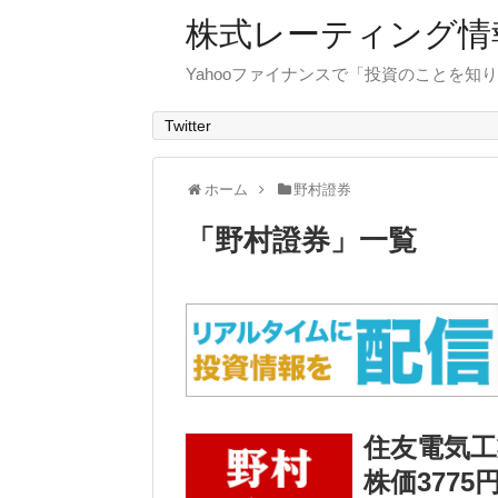
株式レーティング情
Yahooファイナンスで「投資のことを知り
Twitter
ホーム
野村證券
「
野村證券
」
一覧
住友電気工
株価3775円