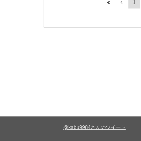
1
@kabu9984さんのツイート