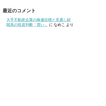
最近のコメント
大手不動産企業の株価目標と見通し財
閥系の投資判断「買い」
に
なめこ
より