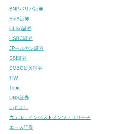
BNPパリバ証券
BofA証券
CLSA証券
HSBC証券
JPモルガン証券
SBI証券
SMBC日興証券
TIW
Topic
UBS証券
いちよし
ウェル・インベストメンツ・リサーチ
エース証券