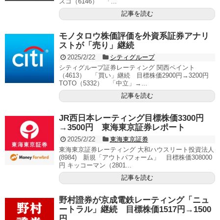
スコ（6146） 「...
記事を読む
モノタロウ株価評価を外資系証券アナリ
ストが「売り」継続
2025/2/22
シティグループ
シティグループ証券レーティング 関西ペイント
（4613） 「買い」継続 目標株価2900円→3200円
TOTO（5332） 「中立」→...
記事を読む
JR西日本レーティング目標株価3300円
→3500円 東海東京証券レポート
2025/2/22
東海東京証券
東海東京証券レーティング 大和ハウスリート投資法人
(8984) 新規「アウトパフォーム」 目標株価308000
円 キッコーマン（2801...
記事を読む
野村證券が京成電鉄レーティング「ニュ
ートラル」継続 目標株価1517円→1500
円