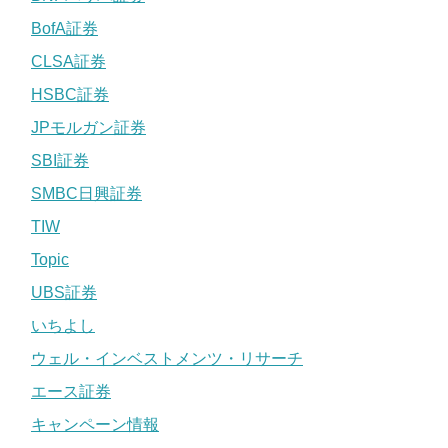
BofA証券
CLSA証券
HSBC証券
JPモルガン証券
SBI証券
SMBC日興証券
TIW
Topic
UBS証券
いちよし
ウェル・インベストメンツ・リサーチ
エース証券
キャンペーン情報