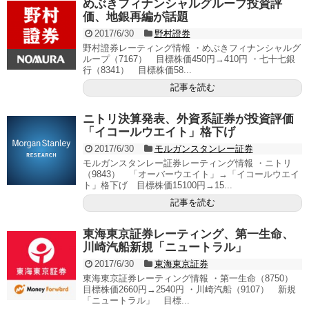
めぶきフィナンシャルグループ投資評
価、地銀再編が話題
2017/6/30
野村證券
野村證券レーティング情報 ・めぶきフィナンシャルグ
ループ（7167） 目標株価450円→410円 ・七十七銀
行（8341） 目標株価58...
記事を読む
ニトリ決算発表、外資系証券が投資評価
「イコールウエイト」格下げ
2017/6/30
モルガンスタンレー証券
モルガンスタンレー証券レーティング情報 ・ニトリ
（9843） 「オーバーウエイト」→「イコールウエイ
ト」格下げ 目標株価15100円→15...
記事を読む
東海東京証券レーティング、第一生命、
川崎汽船新規「ニュートラル」
2017/6/30
東海東京証券
東海東京証券レーティング情報 ・第一生命（8750）
目標株価2660円→2540円 ・川崎汽船（9107） 新規
「ニュートラル」 目標...