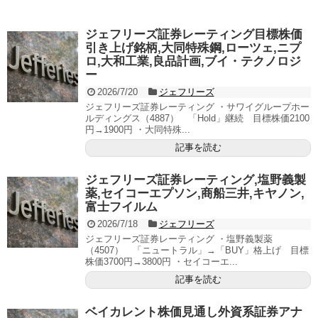
ジェフリーズ証券レーティング目標株価
引き上げ銘柄,大同特殊鋼,ローツェ,ニプ
ロ,大和工業,良品計画,ブイ・テクノロジ
ー
2026/7/20
ジェフリーズ
ジェフリーズ証券レーティング ・サワイグループホー
ルディングス（4887） 「Hold」継続 目標株価2100
円→1900円 ・大同特殊...
記事を読む
ジェフリーズ証券レーティング,塩野義製
薬,セイコーエプソン,商船三井,キヤノン,
富士フイルム
2026/7/18
ジェフリーズ
ジェフリーズ証券レーティング ・塩野義製薬
（4507） 「ニュートラル」→「BUY」格上げ 目標
株価3700円→3800円 ・セイコーエ...
記事を読む
ベイカレント株価見通し外資系証券アナ