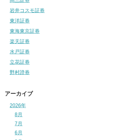
岡三証券
岩井コスモ証券
東洋証券
東海東京証券
楽天証券
水戸証券
立花証券
野村證券
アーカイブ
2026年
8月
7月
6月