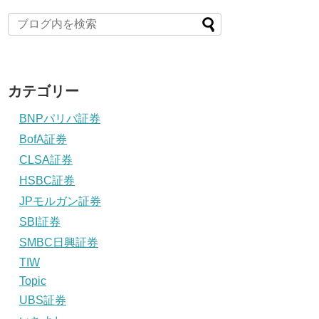
カテゴリー
BNPパリバ証券
BofA証券
CLSA証券
HSBC証券
JPモルガン証券
SBI証券
SMBC日興証券
TIW
Topic
UBS証券