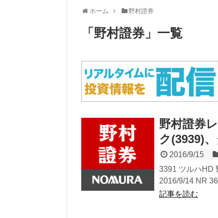
ホーム
野村證券
「
野村證券
」
一覧
野村證券
ク(3939)
2016/9/15
3391 ツルハHD 野
2016/9/14 NR 3
記事を読む