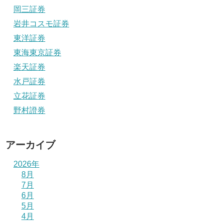
岡三証券
岩井コスモ証券
東洋証券
東海東京証券
楽天証券
水戸証券
立花証券
野村證券
アーカイブ
2026年
8月
7月
6月
5月
4月