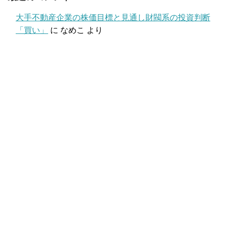
大手不動産企業の株価目標と見通し財閥系の投資判断
「買い」
に
なめこ
より