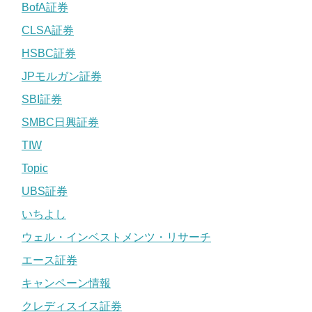
BofA証券
CLSA証券
HSBC証券
JPモルガン証券
SBI証券
SMBC日興証券
TIW
Topic
UBS証券
いちよし
ウェル・インベストメンツ・リサーチ
エース証券
キャンペーン情報
クレディスイス証券