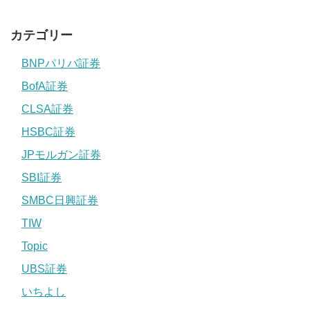
カテゴリー
BNPパリバ証券
BofA証券
CLSA証券
HSBC証券
JPモルガン証券
SBI証券
SMBC日興証券
TIW
Topic
UBS証券
いちよし