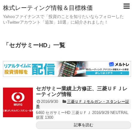
株式レーティング情報＆目標株価
Yahooファイナンスで「投資のことを知りたいならフォローした
いTwitterアカウント「追加」10選」に紹介されました！
「
セガサミーHD
」
一覧
セガサミー業績上方修正、三菱ＵＦＪレ
ーティング情報
2016/9/30
三菱ＵＦＪモルガン・スタンレー証
券
6460 セガサミーHD 三菱ＵＦＪ 2016/9/29 NEUTRAL
据置 1300
記事を読む