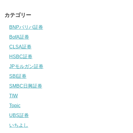
カテゴリー
BNPパリバ証券
BofA証券
CLSA証券
HSBC証券
JPモルガン証券
SBI証券
SMBC日興証券
TIW
Topic
UBS証券
いちよし