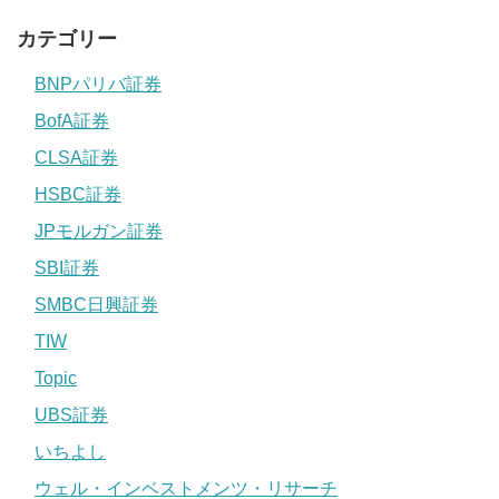
カテゴリー
BNPパリバ証券
BofA証券
CLSA証券
HSBC証券
JPモルガン証券
SBI証券
SMBC日興証券
TIW
Topic
UBS証券
いちよし
ウェル・インベストメンツ・リサーチ