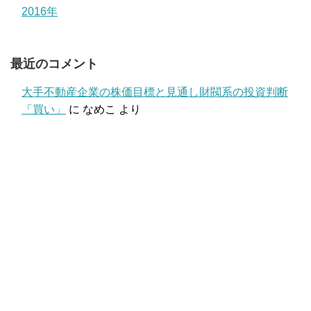
2016年
最近のコメント
大手不動産企業の株価目標と見通し財閥系の投資判断
「買い」
に
なめこ
より