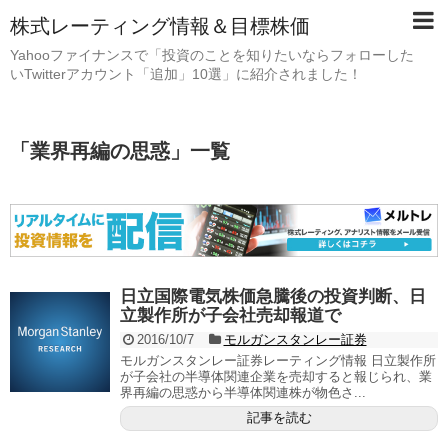
株式レーティング情報＆目標株価
Yahooファイナンスで「投資のことを知りたいならフォローした
いTwitterアカウント「追加」10選」に紹介されました！
「
業界再編の思惑
」
一覧
日立国際電気株価急騰後の投資判断、日
立製作所が子会社売却報道で
2016/10/7
モルガンスタンレー証券
モルガンスタンレー証券レーティング情報 日立製作所
が子会社の半導体関連企業を売却すると報じられ、業
界再編の思惑から半導体関連株が物色さ...
記事を読む