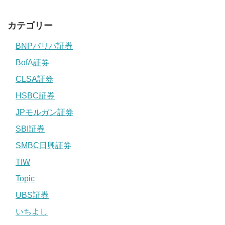
カテゴリー
BNPパリバ証券
BofA証券
CLSA証券
HSBC証券
JPモルガン証券
SBI証券
SMBC日興証券
TIW
Topic
UBS証券
いちよし