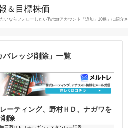
報＆目標株価
たいならフォローしたいTwitterアカウント「追加」10選」に紹介
カバレッジ削除
」
一覧
Ｊレーティング、野村ＨＤ、ナガワを
ジ削除
三菱ＵＦＪモルガン・スタンレー証券