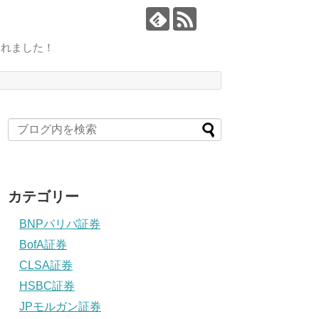
されました！
カテゴリー
BNPパリバ証券
BofA証券
CLSA証券
HSBC証券
JPモルガン証券