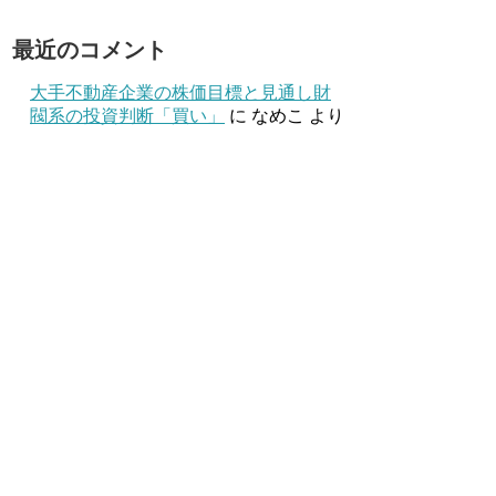
最近のコメント
大手不動産企業の株価目標と見通し財
閥系の投資判断「買い」
に
なめこ
より