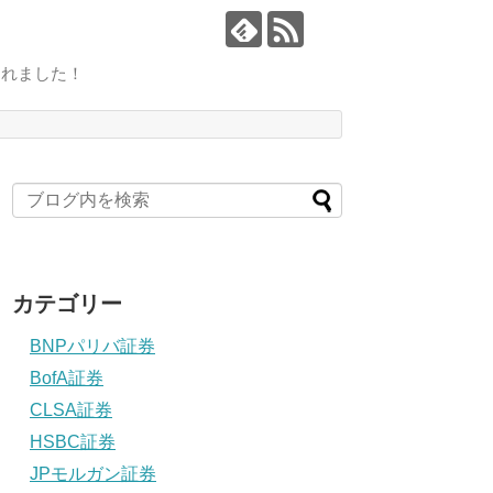
されました！
カテゴリー
BNPパリバ証券
BofA証券
CLSA証券
HSBC証券
JPモルガン証券