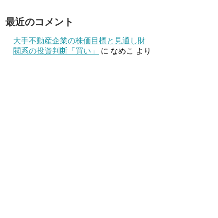
最近のコメント
大手不動産企業の株価目標と見通し財
閥系の投資判断「買い」
に
なめこ
より