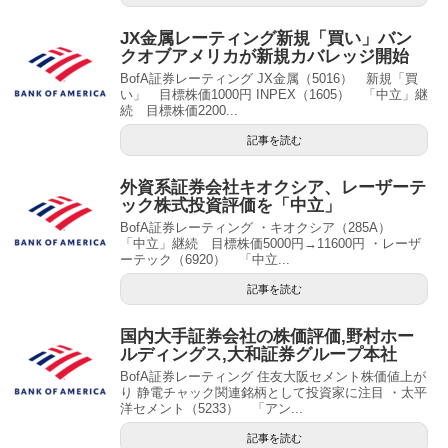
JX金属レーティング新規「買い」バン
クオブアメリカが新規カバレッジ開始
BofA証券レーティング JX金属（5016） 新規「買
い」 目標株価1000円 INPEX（1605） 「中立」継
続 目標株価2200...
記事を読む
外資系証券会社キオクシア、レーザーテ
ック株式投資評価を「中立」
BofA証券レーティング ・キオクシア（285A）
「中立」継続 目標株価5000円→11600円 ・レーザ
ーテック（6920） 「中立...
記事を読む
国内大手証券会社の株価評価,野村ホー
ルディングス,大和証券グループ本社
BofA証券レーティング 住友大阪セメント株価値上が
り 静電チャック関連銘柄として投資家に注目 ・太平
洋セメント（5233） 「アン...
記事を読む