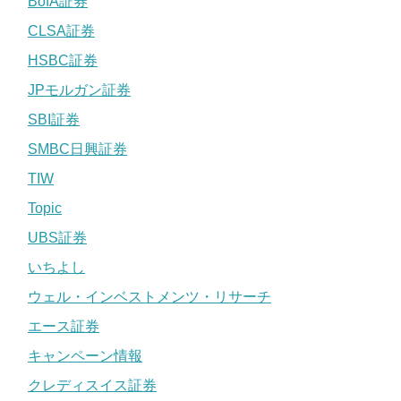
BofA証券
CLSA証券
HSBC証券
JPモルガン証券
SBI証券
SMBC日興証券
TIW
Topic
UBS証券
いちよし
ウェル・インベストメンツ・リサーチ
エース証券
キャンペーン情報
クレディスイス証券