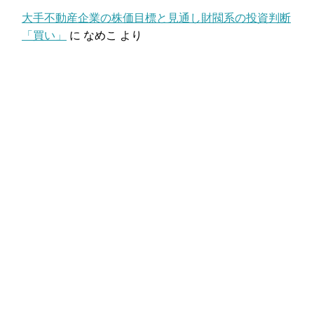
大手不動産企業の株価目標と見通し財閥系の投資判断
「買い」
に
なめこ
より