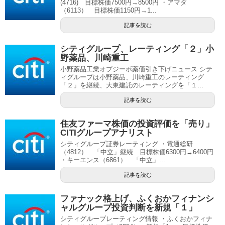
(4716) 目標株価7500円→8500円 ・アマダ
（6113） 目標株価1150円→1...
記事を読む
シティグループ、レーティング「２」小
野薬品、川崎重工
小野薬品工業オプジーボ薬価引き下げニュース シテ
ィグループは小野薬品、川崎重工のレーティング
「２」を継続、大東建託のレーティングを「１...
記事を読む
住友ファーマ株価の投資評価を「売り」
CITIグループアナリスト
シティグループ証券レーティング ・電通総研
（4812） 「中立」継続 目標株価6300円→6400円
・キーエンス（6861） 「中立」...
記事を読む
ファナック格上げ、ふくおかフィナンシ
ャルグループ投資判断を新規「１」
シティグループレーティング情報 ・ふくおかフィナ