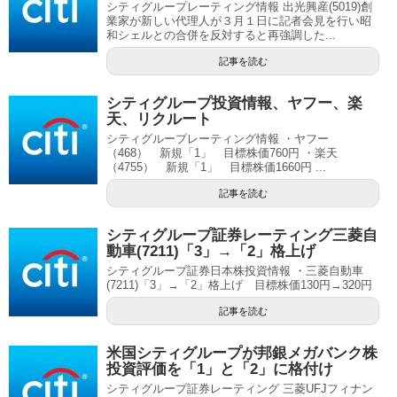
シティグループレーティング情報 出光興産(5019)創
業家が新しい代理人が３月１日に記者会見を行い昭
和シェルとの合併を反対すると再強調した...
記事を読む
シティグループ投資情報、ヤフー、楽
天、リクルート
シティグループレーティング情報 ・ヤフー
（468） 新規「1」 目標株価760円 ・楽天
（4755） 新規「1」 目標株価1660円 ...
記事を読む
シティグループ証券レーティング三菱自
動車(7211)「3」→「2」格上げ
シティグループ証券日本株投資情報 ・三菱自動車
(7211)「3」→「2」格上げ 目標株価130円→320円
記事を読む
米国シティグループが邦銀メガバンク株
投資評価を「1」と「2」に格付け
シティグループ証券レーティング 三菱UFJフィナン