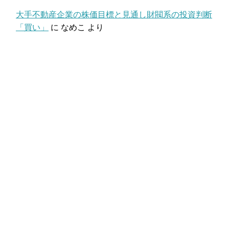
大手不動産企業の株価目標と見通し財閥系の投資判断
「買い」
に
なめこ
より