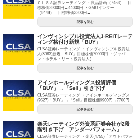
ＣＬＳＡ証券レーティング ・良品計画（7453） 目
標株価39000円→44000円 ・GMOインター
（9449） 目標株価3300円→...
記事を読む
インヴィンシブル投資法人J-REITレーテ
ィング格付け新規「BUY」
CLSA証券レーティング ・インヴィンシブル投資法
人(8963)新規「BUY」目標株価70000円 ・ジャパ
ン・ホテル・リート投資法人(...
記事を読む
アインホールディングス投資評価
「BUY」→「Sell」引き下げ
CLSA証券レーティング ・アインホールディングス
(9627)「BUY」→「Sell」目標株価9900円→7700円
記事を読む
楽天レーティング外資系証券会社が2段
階引き下げ「アンダーパフォーム」
CLSA証券レーティング ・楽天(4755)「アウトパフォ