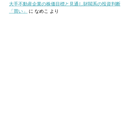
大手不動産企業の株価目標と見通し財閥系の投資判断
「買い」
に
なめこ
より