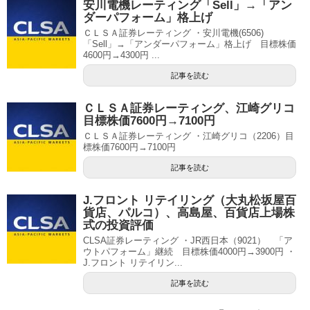
安川電機レーティング「Sell」→「アン
ダーパフォーム」格上げ
ＣＬＳＡ証券レーティング ・安川電機(6506)
「Sell」→「アンダーパフォーム」格上げ 目標株価
4600円→4300円 ...
記事を読む
ＣＬＳＡ証券レーティング、江崎グリコ
目標株価7600円→7100円
ＣＬＳＡ証券レーティング ・江崎グリコ（2206）目
標株価7600円→7100円
記事を読む
J.フロント リテイリング（大丸松坂屋百
貨店、パルコ）、高島屋、百貨店上場株
式の投資評価
CLSA証券レーティング ・JR西日本（9021） 「ア
ウトパフォーム」継続 目標株価4000円→3900円 ・
J.フロント リテイリン...
記事を読む