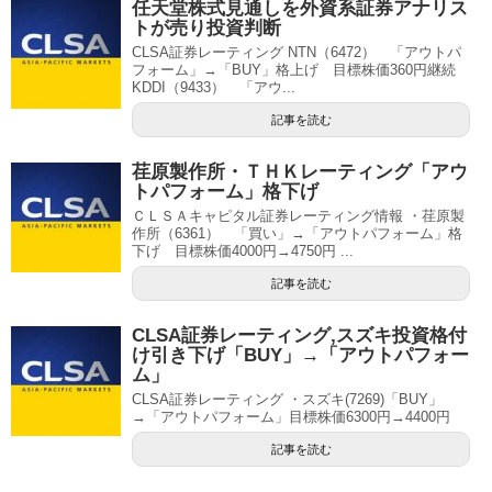
任天堂株式見通しを外資系証券アナリス
トが売り投資判断
CLSA証券レーティング NTN（6472） 「アウトパ
フォーム」→「BUY」格上げ 目標株価360円継続
KDDI（9433） 「アウ...
記事を読む
荏原製作所・ＴＨＫレーティング「アウ
トパフォーム」格下げ
ＣＬＳＡキャピタル証券レーティング情報 ・荏原製
作所（6361） 「買い」→「アウトパフォーム」格
下げ 目標株価4000円→4750円 ...
記事を読む
CLSA証券レーティング,スズキ投資格付
け引き下げ「BUY」→「アウトパフォー
ム」
CLSA証券レーティング ・スズキ(7269)「BUY」
→「アウトパフォーム」目標株価6300円→4400円
記事を読む