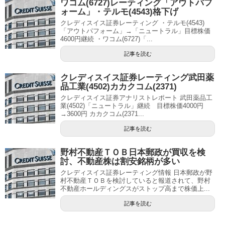
ワコム(6727)レーティング「アウトパフ
ォーム」・テルモ(4543)格下げ
クレディスイス証券レーティング ・テルモ(4543)
「アウトパフォーム」→「ニュートラル」目標株価
4600円継続 ・ワコム(6727)「...
記事を読む
クレディスイス証券レーティング武田薬
品工業(4502)カカクコム(2371)
クレディスイス証券アナリストレポート 武田薬品工
業(4502)「ニュートラル」継続 目標株価4000円
→3600円 カカクコム(2371...
記事を読む
野村不動産ＴＯＢ日本郵政が買収を検
討、不動産株は割安銘柄が多い
クレディスイス証券レーティング情報 日本郵政が野
村不動産ＴＯＢを検討していると報道されて、野村
不動産ホールディングスがストップ高まで株価上...
記事を読む