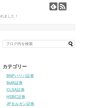
されました！
カテゴリー
BNPパリバ証券
BofA証券
CLSA証券
HSBC証券
JPモルガン証券