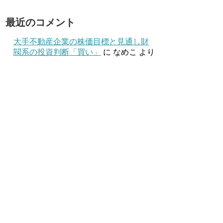
最近のコメント
大手不動産企業の株価目標と見通し財
閥系の投資判断「買い」
に
なめこ
より