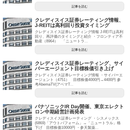
記事を読む
クレディスイス証券レーティング情報、
J-REITは高利回り投資タイミング
クレディスイス証券レーティング情報 J-REITは高利
回り、再評価のタイミングと紹介 ・フロンティア不
動産（8964） 「ニュートラ...
記事を読む
クレディスイス証券レーティング、サイ
バーエージェント目標株価引き上げ
クレディスイス証券レーティング情報 ・サイバーエ
ージェント（4751） 目標株価4000円→4400円 参
考AbemaTV(アベマT...
記事を読む
パナソニックIR Day開催、東京エレクト
ロン中期経営計画発表
クレディスイス証券レーティング ・シスメックス
(6869)「アウトパフォーム」→「ニュートラル」格
下げ 目標株価10000円 ・参天製薬...