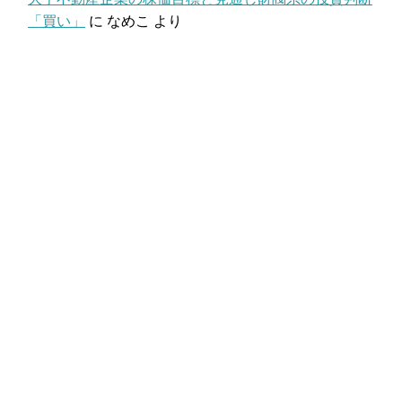
「買い」
に
なめこ
より