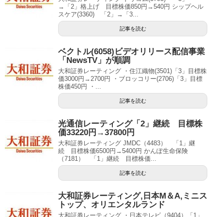
→「2」格上げ 目標株価850円→540円 シップヘル
スケア(3360) 「2」→「3...
記事を読む
ベクトル(6058)ビデオリリース配信事業
「NewsTV」が順調
大和証券レーティング ・住江織物(3501)「3」目標株
価3000円→2700円 ・ブロッコリー(2706)「3」目標
株価450円 ・...
記事を読む
光通信レーティング「2」継続 目標株
価33220円→37800円
大和証券レーティング JMDC（4483） 「1」継
続 目標株価6500円→5400円 かんぽ生命保険
（7181） 「1」継続 目標株価...
記事を読む
大和証券レーティング,日本M＆A,ミニス
トップ、オリエンタルランド
大和証券レーティング ・日本テレビ（9404）「1」