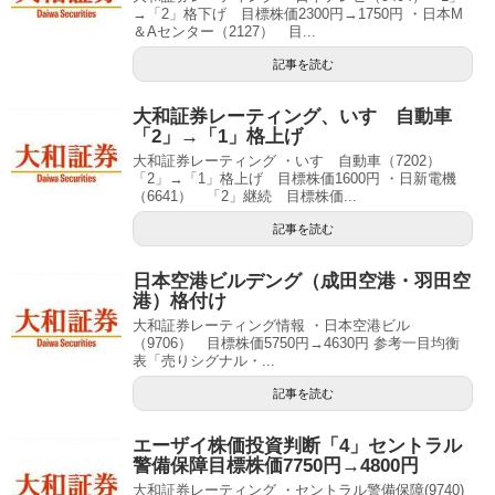
→「2」格下げ 目標株価2300円→1750円 ・日本M
＆Aセンター（2127） 目...
記事を読む
大和証券レーティング、いすゞ自動車
「2」→「1」格上げ
大和証券レーティング ・いすゞ自動車（7202）
「2」→「1」格上げ 目標株価1600円 ・日新電機
（6641） 「2」継続 目標株価...
記事を読む
日本空港ビルデング（成田空港・羽田空
港）格付け
大和証券レーティング情報 ・日本空港ビル
（9706） 目標株価5750円→4630円 参考一目均衡
表「売りシグナル・...
記事を読む
エーザイ株価投資判断「4」セントラル
警備保障目標株価7750円→4800円
大和証券レーティング ・セントラル警備保障(9740)