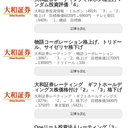
ンダム投資評価「4」
大和証券投資情報 ・ミルボン（4919）「3」→「2」
格上げ 目標株価6020円→6860円 ・テレビ朝日
（9409）「1」継続 目標株...
記事を読む
物語コーポレーション格上げ、トリドー
ル、サイゼリヤ格下げ
大和証券レーティング ・物語コーポレーション
（3097） 「3」→「2」格上げ 目標株価11700円
→13000円 ・トリドール（339...
記事を読む
大和証券レーティング ギフトホールデ
ィングス株価格付け「2」→「3」格下げ
大和証券レーティング ・ギフトホールディングス
（9279） 「2」→「3」格下げ 目標株価3400円
→3750円 ・東京製鉄（5423）...
記事を読む
Oneリート投資法人レーティング「3」