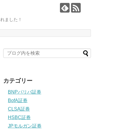
されました！
カテゴリー
BNPパリバ証券
BofA証券
CLSA証券
HSBC証券
JPモルガン証券