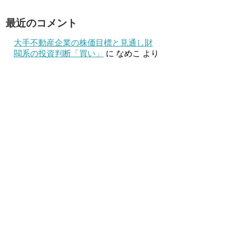
最近のコメント
大手不動産企業の株価目標と見通し財
閥系の投資判断「買い」
に
なめこ
より