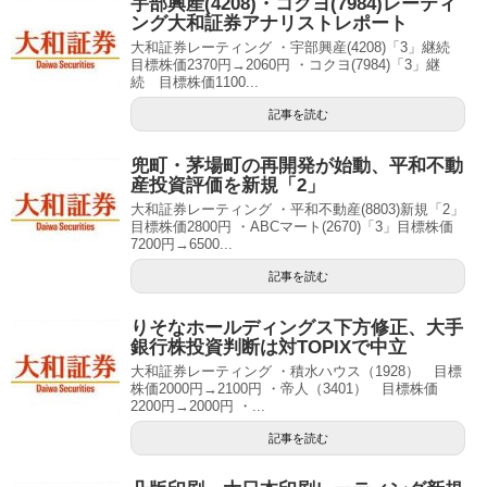
宇部興産(4208)・コクヨ(7984)レーティ
ング大和証券アナリストレポート
大和証券レーティング ・宇部興産(4208)「3」継続
目標株価2370円→2060円 ・コクヨ(7984)「3」継
続 目標株価1100...
記事を読む
兜町・茅場町の再開発が始動、平和不動
産投資評価を新規「2」
大和証券レーティング ・平和不動産(8803)新規「2」
目標株価2800円 ・ABCマート(2670)「3」目標株価
7200円→6500...
記事を読む
りそなホールディングス下方修正、大手
銀行株投資判断は対TOPIXで中立
大和証券レーティング ・積水ハウス（1928） 目標
株価2000円→2100円 ・帝人（3401） 目標株価
2200円→2000円 ・...
記事を読む