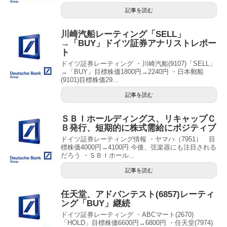
記事を読む
川崎汽船レーティング「SELL」
→「BUY」ドイツ証券アナリストレポー
ト
ドイツ証券レーティング ・川崎汽船(9107)「SELL」
→「BUY」目標株価1800円→2240円 ・日本郵船
(9101)目標株価29...
記事を読む
ＳＢＩホールディングス、リキャップＣ
Ｂ発行、短期的に株式需給にポジティブ
ドイツ証券レーティング情報 ・ヤマハ（7951） 目
標株価4000円→4100円 今後、弦楽器にも注目される
だろう ・ＳＢＩホール...
記事を読む
任天堂、アドバンテスト(6857)レーティ
ング「BUY」継続
ドイツ証券レーティング ・ABCマート(2670)
「HOLD」目標株価6600円→6800円 ・任天堂(7974)