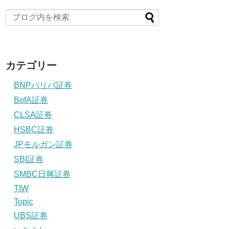
カテゴリー
BNPパリバ証券
BofA証券
CLSA証券
HSBC証券
JPモルガン証券
SBI証券
SMBC日興証券
TIW
Topic
UBS証券