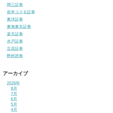
岡三証券
岩井コスモ証券
東洋証券
東海東京証券
楽天証券
水戸証券
立花証券
野村證券
アーカイブ
2026年
8月
7月
6月
5月
4月