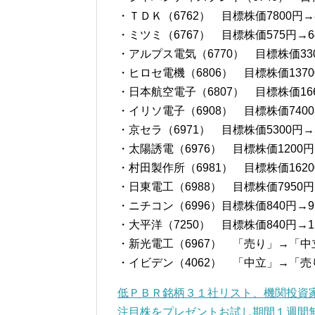
・ＴＤＫ（6762） 目標株価7800円→8
・ミツミ（6767） 目標株価575円→6
・アルプス電気（6770） 目標株価330
・ヒロセ電機（6806） 目標株価13700
・日本航空電子（6807） 目標株価166
・イリソ電子（6908） 目標株価7400
・京セラ（6971） 目標株価5300円→5
・太陽誘電（6976） 目標株価1200円
・村田製作所（6981） 目標株価16200
・日東電工（6988） 目標株価7950円
・ニチコン（6996）目標株価840円→9
・大平洋（7250） 目標株価840円→15
・新光電工（6967） 「売り」→「中
・イビデン（4062） 「中立」→「売り
低ＰＢＲ銘柄３１社リスト、機関投資
注目株をプレゼントお試し期間１週間