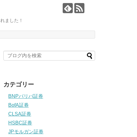
されました！
カテゴリー
BNPパリバ証券
BofA証券
CLSA証券
HSBC証券
JPモルガン証券