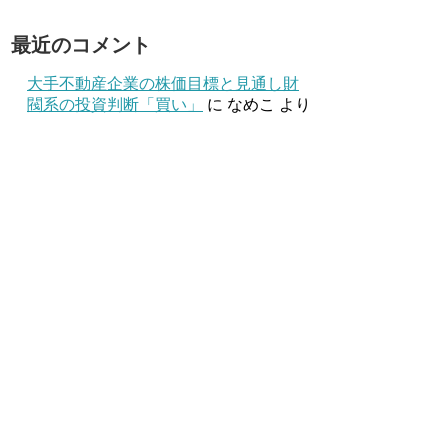
最近のコメント
大手不動産企業の株価目標と見通し財
閥系の投資判断「買い」
に
なめこ
より