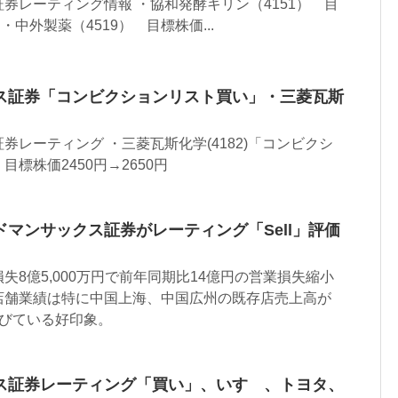
券レーティング情報 ・協和発酵キリン（4151） 目
 ・中外製薬（4519） 目標株価...
ス証券「コンビクションリスト買い」・三菱瓦斯
券レーティング ・三菱瓦斯化学(4182)「コンビクシ
標株価2450円→2650円
マンサックス証券がレーティング「Sell」評価
失8億5,000万円で前年同期比14億円の営業損失縮小
店舗業績は特に中国上海、中国広州の既存店売上高が
伸びている好印象。
ス証券レーティング「買い」、いすゞ、トヨタ、