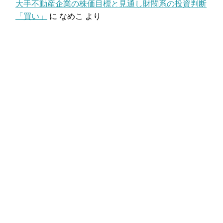
大手不動産企業の株価目標と見通し財閥系の投資判断
「買い」
に
なめこ
より