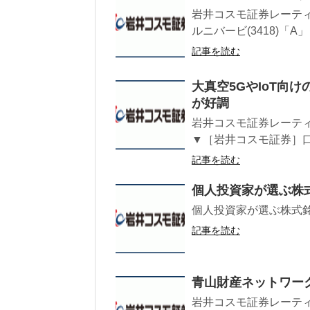
岩井コスモ証券レーティング
ルニバービ(3418)「A」
記事を読む
大真空5GやIoT向
が好調
岩井コスモ証券レーティン
▼［岩井コスモ証券］口
記事を読む
個人投資家が選ぶ株
個人投資家が選ぶ株式銘
記事を読む
青山財産ネットワー
岩井コスモ証券レーティ