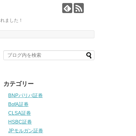
されました！
カテゴリー
BNPパリバ証券
BofA証券
CLSA証券
HSBC証券
JPモルガン証券