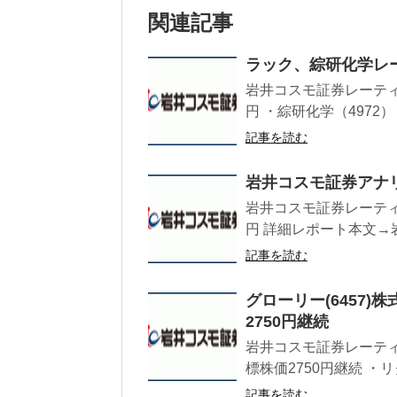
関連記事
ラック、綜研化学レ
岩井コスモ証券レーティン
円 ・綜研化学（4972）
記事を読む
岩井コスモ証券アナリ
岩井コスモ証券レーティング
円 詳細レポート本文→岩
記事を読む
グローリー(6457
2750円継続
岩井コスモ証券レーティン
標株価2750円継続 ・リク
記事を読む