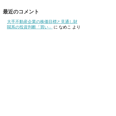
最近のコメント
大手不動産企業の株価目標と見通し財
閥系の投資判断「買い」
に
なめこ
より