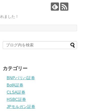
されました！
カテゴリー
BNPパリバ証券
BofA証券
CLSA証券
HSBC証券
JPモルガン証券