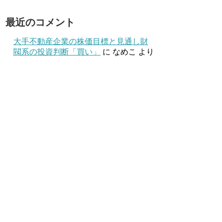
最近のコメント
大手不動産企業の株価目標と見通し財
閥系の投資判断「買い」
に
なめこ
より