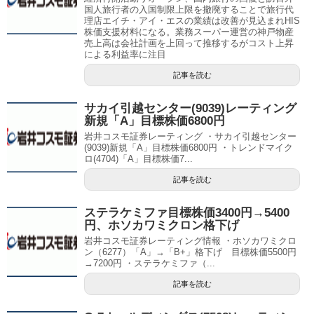
国人旅行者の入国制限上限を撤廃することで旅行代
理店エイチ・アイ・エスの業績は改善が見込まれHIS
株価支援材料になる。業務スーパー運営の神戸物産
売上高は会社計画を上回って推移するがコスト上昇
による利益率に注目
記事を読む
サカイ引越センター(9039)レーティング
新規「A」目標株価6800円
岩井コスモ証券レーティング ・サカイ引越センター
(9039)新規「A」目標株価6800円 ・トレンドマイク
ロ(4704)「A」目標株価7...
記事を読む
ステラケミファ目標株価3400円→5400
円、ホソカワミクロン格下げ
岩井コスモ証券レーティング情報 ・ホソカワミクロ
ン（6277）「A」→「B+」格下げ 目標株価5500円
→7200円 ・ステラケミファ（...
記事を読む