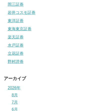
岡三証券
岩井コスモ証券
東洋証券
東海東京証券
楽天証券
水戸証券
立花証券
野村證券
アーカイブ
2026年
8月
7月
6月