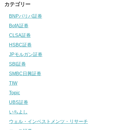
カテゴリー
BNPパリバ証券
BofA証券
CLSA証券
HSBC証券
JPモルガン証券
SBI証券
SMBC日興証券
TIW
Topic
UBS証券
いちよし
ウェル・インベストメンツ・リサーチ