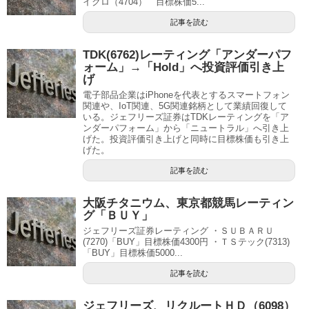
イクロ（4704） 目標株価5...
記事を読む
TDK(6762)レーティング「アンダーパフ
ォーム」→「Hold」へ投資評価引き上
げ
電子部品企業はiPhoneを代表とするスマートフォン
関連や、IoT関連、5G関連銘柄として業績回復して
いる。ジェフリーズ証券はTDKレーティングを「ア
ンダーパフォーム」から「ニュートラル」へ引き上
げた。投資評価引き上げと同時に目標株価も引き上
げた。
記事を読む
大阪チタニウム、東京都競馬レーティン
グ「ＢＵＹ」
ジェフリーズ証券レーティング ・ＳＵＢＡＲＵ
(7270)「BUY」目標株価4300円 ・ＴＳテック(7313)
「BUY」目標株価5000...
記事を読む
ジェフリーズ、リクルートＨＤ（6098）