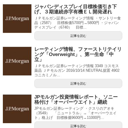
ジャパンディスプレイ目標株価引き下
げ、３期連続赤字有機ＥＬ開発遅れ
ＪＰモルガン証券レーティング情報 ・サントリー食
品（2587） 目標株価5700円→5800円 ・ジャパン
ディスプレイ（6740） 目標...
記事を読む
レーティング情報、ファーストリテイリ
ング「Overweight」、第一生命「中
立」
ＪＰモルガン証券レーティング情報 3349 コスモス
薬品 ＪＰモルガン 2016/10/14 NEUTRAL据置 4902
コニカミノル...
記事を読む
JPモルガン投資情報レポート、ソニー
格付け「オーバーウエイト」継続
JPモルガン証券レーティング ・クスリのアオキ
（3549） 「ニュートラル」→「オーバーウエイ
ト」格上げ 目標株価9600円→11000円...
記事を読む