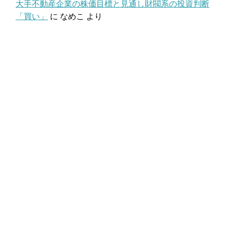
大手不動産企業の株価目標と見通し財閥系の投資判断
「買い」
に
なめこ
より