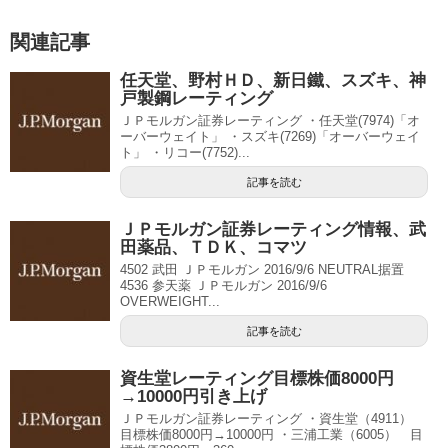
関連記事
任天堂、野村ＨＤ、新日鐵、スズキ、神
戸製鋼レーティング
ＪＰモルガン証券レーティング ・任天堂(7974)「オ
ーバーウェイト」 ・スズキ(7269)「オーバーウェイ
ト」 ・リコー(7752)...
記事を読む
ＪＰモルガン証券レーティング情報、武
田薬品、ＴＤＫ、コマツ
4502 武田 ＪＰモルガン 2016/9/6 NEUTRAL据置
4536 参天薬 ＪＰモルガン 2016/9/6
OVERWEIGHT...
記事を読む
資生堂レーティング目標株価8000円
→10000円引き上げ
ＪＰモルガン証券レーティング ・資生堂（4911）
目標株価8000円→10000円 ・三浦工業（6005） 目