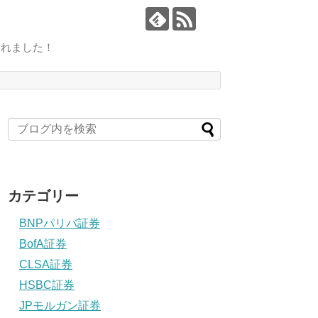
されました！
カテゴリー
BNPパリバ証券
BofA証券
CLSA証券
HSBC証券
JPモルガン証券