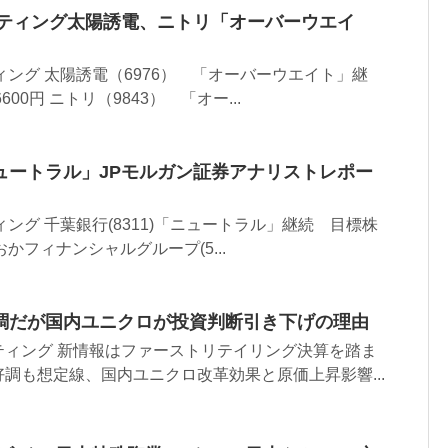
ーティング太陽誘電、ニトリ「オーバーウエイ
ィング 太陽誘電（6976） 「オーバーウエイト」継
00円 ニトリ（9843） 「オー...
ュートラル」JPモルガン証券アナリストレポー
ング 千葉銀行(8311)「ニュートラル」継続 目標株
ずおかフィナンシャルグループ(5...
調だが国内ユニクロが投資判断引き下げの理由
ティング 新情報はファーストリテイリング決算を踏ま
調も想定線、国内ユニクロ改革効果と原価上昇影響...