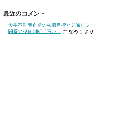
最近のコメント
大手不動産企業の株価目標と見通し財
閥系の投資判断「買い」
に
なめこ
より