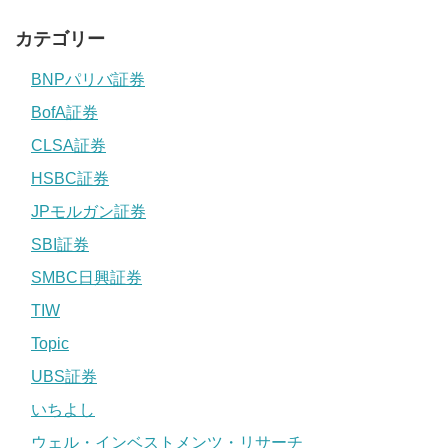
カテゴリー
BNPパリバ証券
BofA証券
CLSA証券
HSBC証券
JPモルガン証券
SBI証券
SMBC日興証券
TIW
Topic
UBS証券
いちよし
ウェル・インベストメンツ・リサーチ