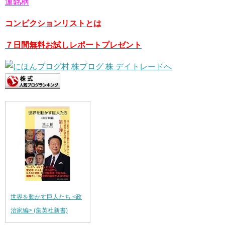
連銘柄
コンビクションリストとは
７日間無料お試しレポートプレゼント
世界を動かす巨人たち <政
治家編> (集英社新書)