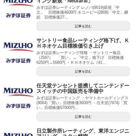
ィング新規「Neutaral」
みずほ証券レーティング レノバ(9519)新規「中
立」 目標株価4600円 キユーピー(2809)「中立」継
続 目標株価27...
記事を読む
サントリー食品レーティング格下げ、Ｋ
Ｈネオケム目標株価引き上げ
みずほ証券レーティング情報 ・サントリー食品
（2587） 「買い」→「中立」格下げ 目標株価
6250円→5580円 ・ＫＨネオケム（41...
記事を読む
任天堂テンセント提携してニンテンドー
スイッチの中国販売を準備中
みずほ証券レーティング ・ヤマトホールディングス
(9064)「買い」目標株価3600円 ・任天堂(7974)「買
い」目標株価57000円...
記事を読む
日立製作所レーティング、東洋エンジニ