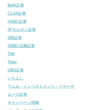
BofA証券
CLSA証券
HSBC証券
JPモルガン証券
SBI証券
SMBC日興証券
TIW
Topic
UBS証券
いちよし
ウェル・インベストメンツ・リサーチ
エース証券
キャンペーン情報