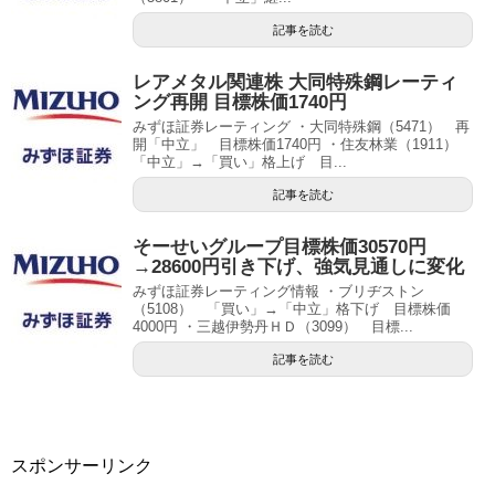
記事を読む
レアメタル関連株 大同特殊鋼レーティ
ング再開 目標株価1740円
みずほ証券レーティング ・大同特殊鋼（5471） 再
開「中立」 目標株価1740円 ・住友林業（1911）
「中立」→「買い」格上げ 目...
記事を読む
そーせいグループ目標株価30570円
→28600円引き下げ、強気見通しに変化
みずほ証券レーティング情報 ・ブリヂストン
（5108） 「買い」→「中立」格下げ 目標株価
4000円 ・三越伊勢丹ＨＤ（3099） 目標...
記事を読む
スポンサーリンク