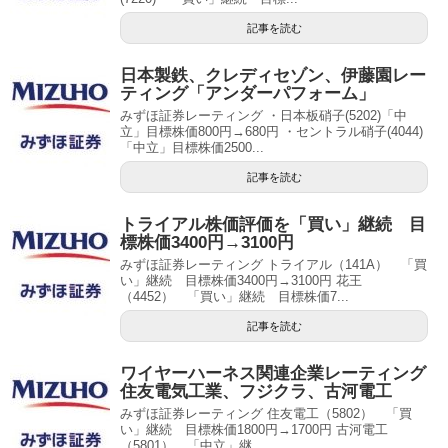
記事を読む
日本製鉄、クレディセゾン、伊藤園レー
ティング「アンダーパフォーム」
みずほ証券レーティング ・日本板硝子(5202)「中
立」目標株価800円→680円 ・セントラル硝子(4044)
「中立」目標株価2500...
記事を読む
トライアル株価評価を「買い」継続 目
標株価3400円→3100円
みずほ証券レーティング トライアル（141A） 「買
い」継続 目標株価3400円→3100円 花王
（4452） 「買い」継続 目標株価7...
記事を読む
ワイヤーハーネス関連企業レーティング
住友電気工業、フジクラ、古河電工
みずほ証券レーティング 住友電工（5802） 「買
い」継続 目標株価1800円→1700円 古河電工
（5801） 「中立」継...