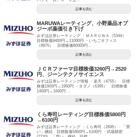
記事を読む
MARUWAレーティング、小野薬品オプ
ジーボ薬価引き下げ
みずほ証券レーティング ・ＭＡＲＵＷＡ（5344）
目標株価9400円→11000円 ・いちごオフィス
（8975） 目標株価80000円...
記事を読む
ＪＣＲファーマ目標株価3260円→2520
円、ジーンテクノサイエンス
みずほ証券レーティング情報 ・楽天（4755） 目標
株価1900円→1950円 ・タダノ（6395） 目標株価
1400円→1600円 ...
記事を読む
くら寿司レーティング目標株価5800円
→6100円
みずほ証券レーティング ・くら寿司（2695） 「買
い」継続 目標株価5800円→6100円 ・武蔵精密
(7220) 「買い」継続 目標...