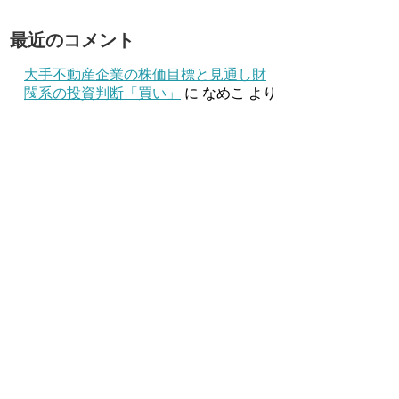
最近のコメント
大手不動産企業の株価目標と見通し財
閥系の投資判断「買い」
に
なめこ
より