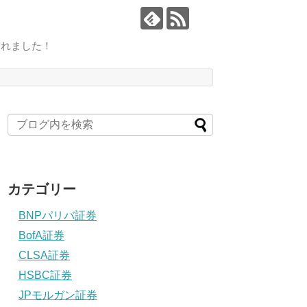
されました！
カテゴリー
BNPパリバ証券
BofA証券
CLSA証券
HSBC証券
JPモルガン証券