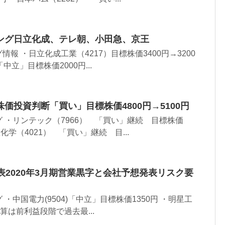
ング日立化成、テレ朝、小田急、京王
報 ・日立化成工業（4217）目標株価3400円→3200
「中立」目標株価2000円...
価投資判断「買い」目標株価4800円→5100円
 ・リンテック（7966） 「買い」継続 目標株価
日産化学（4021） 「買い」継続 目...
表2020年3月期営業黒字と会社予想発表リスク要
・中国電力(9504)「中立」目標株価1350円 ・明星工
期決算は前利益段階で過去最...