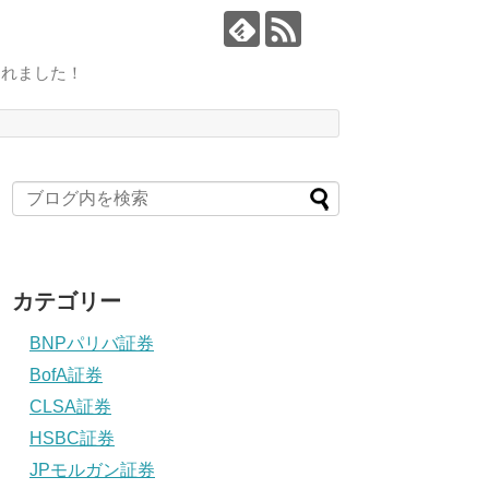
されました！
カテゴリー
BNPパリバ証券
BofA証券
CLSA証券
HSBC証券
JPモルガン証券