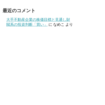
最近のコメント
大手不動産企業の株価目標と見通し財
閥系の投資判断「買い」
に
なめこ
より