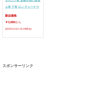
モルガン家 金融帝国の盛衰
上巻 下巻 ロン チャーナウ
新品価格
￥3,980
から
(2025/12/14 18:28時点)
スポンサーリンク